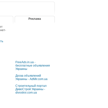
Реклама
ет
рнет-
сть
FreeAds.in.ua -
бесплатные объявления
Украины
Доска объявлений
Украины - AdMir.com.ua
Строительный портал
ДивоСтрой Украины -
divostroi.com.ua