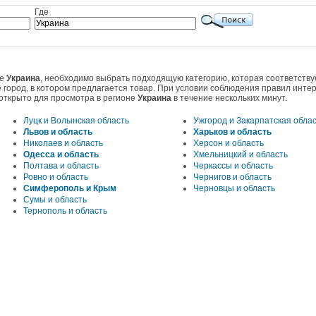
Где
не
Украина
, необходимо выбрать подходящую категорию, которая соответству
 город, в котором предлагается товар. При условии соблюдения правил инте
открыто для просмотра в регионе
Украина
в течение нескольких минут.
Луцк и Волынская область
Ужгород и Закарпатская обла
Львов и область
Харьков и область
Николаев и область
Херсон и область
Одесса и область
Хмельницкий и область
Полтава и область
Черкассы и область
Ровно и область
Чернигов и область
Симферополь и Крым
Черновцы и область
Сумы и область
Тернополь и область