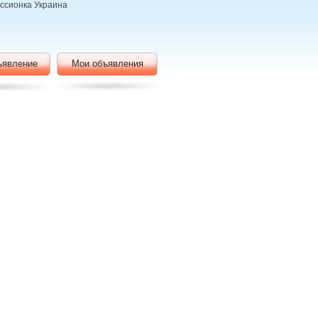
иссионка Украина
ъявление
Мои объявления